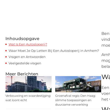
Ben 
Inhoudsopgave
vind
Wat Is Een Autosloperij?
moet
Waar Moet Je Op Letten Bij Een Autosloperij in Arnhem?
Arnh
Vragen en Antwoorden
moge
Veelgestelde vragen
bela
Meer Berichten
Wa
Een 
voer
Verbouwing en waardestijging:
Groenafval regio Den Haag:
het 
wat loont echt
slimme toepassingen en
duurzame verwerking
Wa