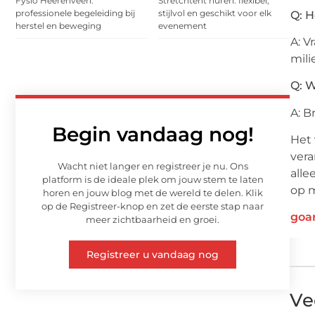
Fysio Heerenveen:
Stretchtent huren: flexibel,
professionele begeleiding bij
stijlvol en geschikt voor elk
Q: H
herstel en beweging
evenement
A: V
mili
Q: W
A: B
Begin vandaag nog!
Het 
vera
Wacht niet langer en registreer je nu. Ons
alle
platform is de ideale plek om jouw stem te laten
op m
horen en jouw blog met de wereld te delen. Klik
op de Registreer-knop en zet de eerste stap naar
goa
meer zichtbaarheid en groei.
Registreer u vandaag nog
Ve