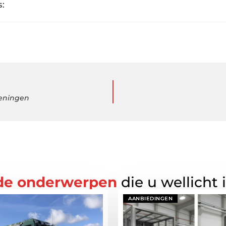
:
geningen
de onderwerpen
die u wellicht 
AANBIEDINGEN