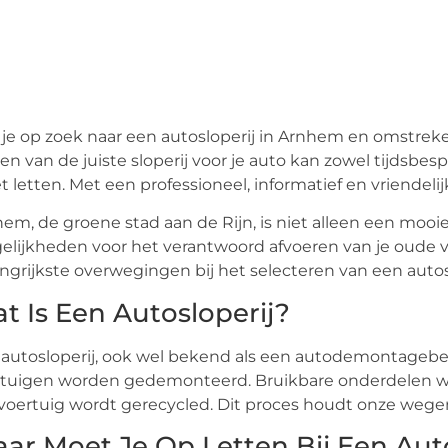
je op zoek naar een autosloperij in Arnhem en omstreken
en van de juiste sloperij voor je auto kan zowel tijdsbesp
 letten. Met een professioneel, informatief en vriendeli
em, de groene stad aan de Rijn, is niet alleen een moo
lijkheden voor het verantwoord afvoeren van je oude v
ngrijkste overwegingen bij het selecteren van een aut
t Is Een Autosloperij?
autosloperij, ook wel bekend als een autodemontagebed
tuigen worden gedemonteerd. Bruikbare onderdelen wor
voertuig wordt gerecycled. Dit proces houdt onze wegen
ar Moet Je Op Letten Bij Een Aut