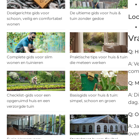
Doelgerichte gids voor
De ultieme gids voor huis &
Loc
schoon, veilig en comfortabel
tuin zonder gedoe
wonen
Vr
Q: H
Complete gids voor slim
Praktische tips voor huis & tuin
wonen en tuinieren
die meteen werken
A: V
comm
Q: M
A: D
Checklist-gids voor een
Basisgids voor huis & tuin:
opgeruimd huis en een
simpel, schoon en groen
dag.
verzorgde tuin
Q: O
A: J
ove