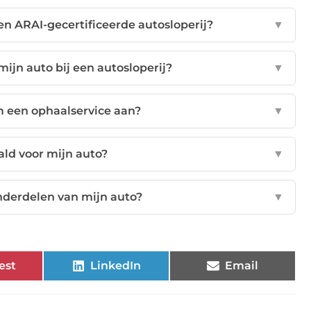
en ARAI-gecertificeerde autosloperij?
▼
mijn auto bij een autosloperij?
▼
m een ophaalservice aan?
▼
aald voor mijn auto?
▼
nderdelen van mijn auto?
▼
est
LinkedIn
Email