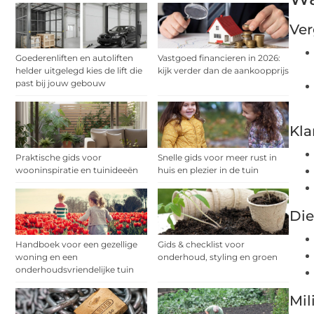
Ver
Goederenliften en autoliften
Vastgoed financieren in 2026:
helder uitgelegd kies de lift die
kijk verder dan de aankoopprijs
past bij jouw gebouw
Kla
Praktische gids voor
Snelle gids voor meer rust in
wooninspiratie en tuinideeën
huis en plezier in de tuin
Di
Handboek voor een gezellige
Gids & checklist voor
woning en een
onderhoud, styling en groen
onderhoudsvriendelijke tuin
Mil