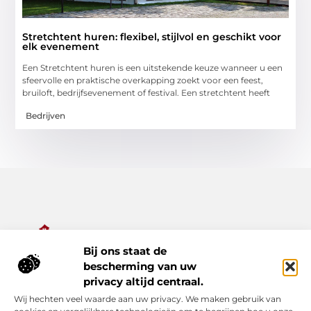
Stretchtent huren: flexibel, stijlvol en geschikt voor
elk evenement
Een Stretchtent huren is een uitstekende keuze wanneer u een
sfeervolle en praktische overkapping zoekt voor een feest,
bruiloft, bedrijfsevenement of festival. Een stretchtent heeft
Bedrijven
Bij ons staat de
Alles wat je nodig hebt voor een rijker dagelijks leven.
bescherming van uw
Ontdek een diverse verzameling van blogs en artikelen die je
privacy altijd centraal.
inspireren, informeren en verrijken – van praktische tips tot
Wij hechten veel waarde aan uw privacy. We maken gebruik van
bijzondere verhalen.