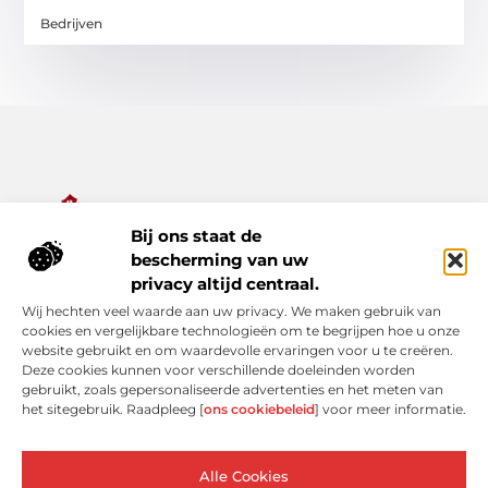
Bedrijven
Bij ons staat de
Alles wat je nodig hebt voor een rijker dagelijks leven.
bescherming van uw
Ontdek een diverse verzameling van blogs en artikelen die je
privacy altijd centraal.
inspireren, informeren en verrijken – van praktische tips tot
Wij hechten veel waarde aan uw privacy. We maken gebruik van
bijzondere verhalen.
cookies en vergelijkbare technologieën om te begrijpen hoe u onze
website gebruikt en om waardevolle ervaringen voor u te creëren.
Bericht categorie
Deze cookies kunnen voor verschillende doeleinden worden
gebruikt, zoals gepersonaliseerde advertenties en het meten van
het sitegebruik. Raadpleeg [
ons cookiebeleid
] voor meer informatie.
Onze informatie
Alle Cookies
Linkjes kopen: verleidelijke shortcut of risicovolle valkuil?
Extra geld verdienen: slimme bijverdiensten voor de moderne Nederlander