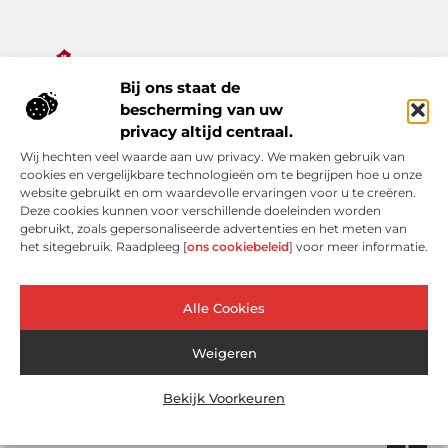
Bij ons staat de
Alles wat je nodig hebt voor een rijker dagelijks leven.
bescherming van uw
Ontdek een diverse verzameling van blogs en artikelen die je
privacy altijd centraal.
inspireren, informeren en verrijken – van praktische tips tot
Wij hechten veel waarde aan uw privacy. We maken gebruik van
bijzondere verhalen.
cookies en vergelijkbare technologieën om te begrijpen hoe u onze
website gebruikt en om waardevolle ervaringen voor u te creëren.
Bericht categorie
Deze cookies kunnen voor verschillende doeleinden worden
gebruikt, zoals gepersonaliseerde advertenties en het meten van
het sitegebruik. Raadpleeg [
ons cookiebeleid
] voor meer informatie.
Onze informatie
Alle Cookies
Linkjes kopen: verleidelijke shortcut of risicovolle valkuil?
Extra geld verdienen: slimme bijverdiensten voor de moderne Nederlander
Weigeren
Bekijk Voorkeuren
Website index
Cookiebeleid (EU)
@2025 www.bvandijkvastgoedbeheer.nl. All Right Reserved.