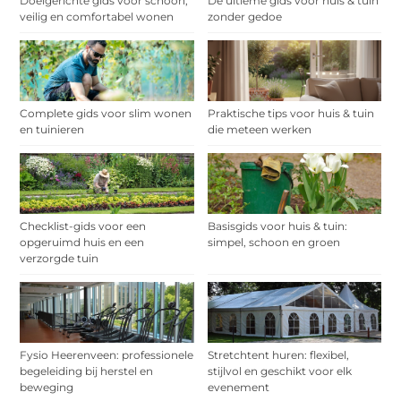
Doelgerichte gids voor schoon,
De ultieme gids voor huis & tuin
veilig en comfortabel wonen
zonder gedoe
Complete gids voor slim wonen
Praktische tips voor huis & tuin
en tuinieren
die meteen werken
Checklist-gids voor een
Basisgids voor huis & tuin:
opgeruimd huis en een
simpel, schoon en groen
verzorgde tuin
Fysio Heerenveen: professionele
Stretchtent huren: flexibel,
begeleiding bij herstel en
stijlvol en geschikt voor elk
beweging
evenement