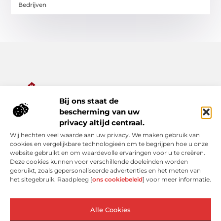
Bedrijven
Bij ons staat de
Alles wat je nodig hebt voor een rijker dagelijks leven.
bescherming van uw
Ontdek een diverse verzameling van blogs en artikelen die je
privacy altijd centraal.
inspireren, informeren en verrijken – van praktische tips tot
Wij hechten veel waarde aan uw privacy. We maken gebruik van
bijzondere verhalen.
cookies en vergelijkbare technologieën om te begrijpen hoe u onze
website gebruikt en om waardevolle ervaringen voor u te creëren.
Bericht categorie
Deze cookies kunnen voor verschillende doeleinden worden
gebruikt, zoals gepersonaliseerde advertenties en het meten van
het sitegebruik. Raadpleeg [
ons cookiebeleid
] voor meer informatie.
Onze informatie
Alle Cookies
Linkjes kopen: verleidelijke shortcut of risicovolle valkuil?
Extra geld verdienen: slimme bijverdiensten voor de moderne Nederlander