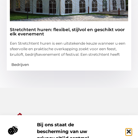
Stretchtent huren: flexibel, stijlvol en geschikt voor
elk evenement
Een Stretchtent huren is een uitstekende keuze wanneer u een
sfeervolle en praktische overkapping zoekt voor een feest,
bruiloft, bedrijfsevenement of festival. Een stretchtent heeft
Bedrijven
Bij ons staat de
Alles wat je nodig hebt voor een rijker dagelijks leven.
bescherming van uw
Ontdek een diverse verzameling van blogs en artikelen die je