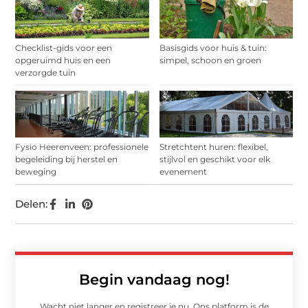
Checklist-gids voor een
Basisgids voor huis & tuin:
opgeruimd huis en een
simpel, schoon en groen
verzorgde tuin
Fysio Heerenveen: professionele
Stretchtent huren: flexibel,
begeleiding bij herstel en
stijlvol en geschikt voor elk
beweging
evenement
Delen:
Begin vandaag nog!
Wacht niet langer en registreer je nu. Ons platform is de