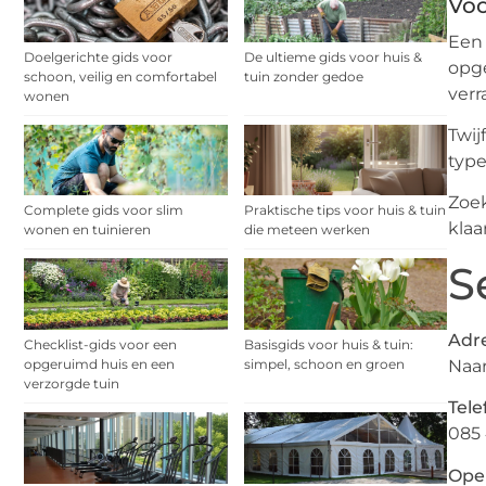
Voo
Een 
Doelgerichte gids voor
De ultieme gids voor huis &
opge
schoon, veilig en comfortabel
tuin zonder gedoe
verr
wonen
Twij
type
Zoe
Complete gids voor slim
Praktische tips voor huis & tuin
klaa
wonen en tuinieren
die meteen werken
S
Adre
Checklist-gids voor een
Basisgids voor huis & tuin:
Naar
opgeruimd huis en een
simpel, schoon en groen
verzorgde tuin
Tele
085 
Open