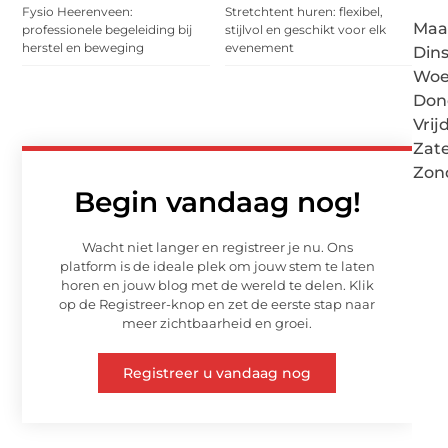
Fysio Heerenveen:
Stretchtent huren: flexibel,
Maa
professionele begeleiding bij
stijlvol en geschikt voor elk
herstel en beweging
evenement
Din
Woe
Don
Vrij
Zat
Zon
Begin vandaag nog!
Wacht niet langer en registreer je nu. Ons
platform is de ideale plek om jouw stem te laten
horen en jouw blog met de wereld te delen. Klik
op de Registreer-knop en zet de eerste stap naar
meer zichtbaarheid en groei.
Registreer u vandaag nog