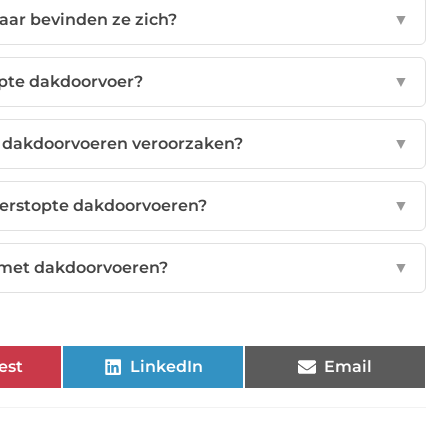
aar bevinden ze zich?
▼
opte dakdoorvoer?
▼
 dakdoorvoeren veroorzaken?
▼
verstopte dakdoorvoeren?
▼
 met dakdoorvoeren?
▼
est
LinkedIn
Email