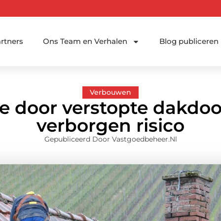
rtners
Ons Team en Verhalen
Blog publiceren
Verbouwen
 door verstopte dakdoo
verborgen risico
Gepubliceerd Door Vastgoedbeheer.nl