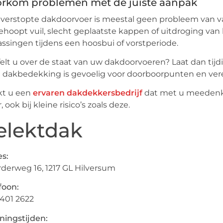
rkom problemen met de juiste aanpak
verstopte dakdoorvoer is meestal geen probleem van v
hoopt vuil, slecht geplaatste kappen of uitdroging van k
assingen tijdens een hoosbui of vorstperiode.
felt u over de staat van uw dakdoorvoeren? Laat dan tij
 dakbedekking is gevoelig voor doorboorpunten en verei
kt u een
ervaren dakdekkersbedrijf
dat met u meedenkt 
r, ook bij kleine risico’s zoals deze.
elektdak
s:
derweg 16, 1217 GL Hilversum
foon:
401 2622
ingstijden: