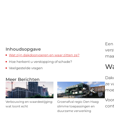
Een 
Inhoudsopgave
vers
Wat zijn dakdoorvoeren en waar zitten ze?
maar
Hoe herkent u verstopping of schade?
Wa
Veelgestelde vragen
Dakd
Meer Berichten
ze v
moet
Voor
Verbouwing en waardestijging:
Groenafval regio Den Haag:
cont
wat loont echt
slimme toepassingen en
duurzame verwerking