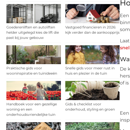
Ho
Een 
binn
Goederenliften en autoliften
Vastgoed financieren in 2026:
somm
helder uitgelegd kies de lift die
kijk verder dan de aankoopprijs
past bij jouw gebouw
Laat
snel
Wat
Praktische gids voor
Snelle gids voor meer rust in
De k
wooninspiratie en tuinideeën
huis en plezier in de tuin
hers
of i
Handboek voor een gezellige
Gids & checklist voor
woning en een
onderhoud, styling en groen
Een
onderhoudsvriendelijke tuin
ins