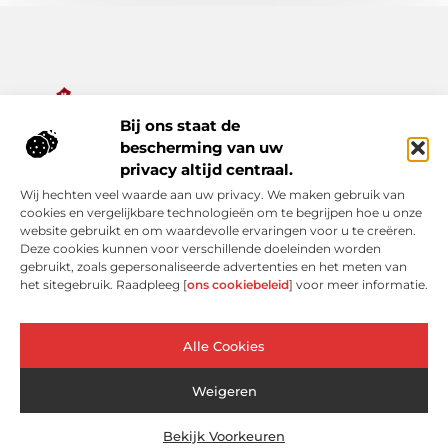
Bij ons staat de
Alles wat je nodig hebt voor een rijker dagelijks leven.
bescherming van uw
Ontdek een diverse verzameling van blogs en artikelen die je
privacy altijd centraal.
inspireren, informeren en verrijken – van praktische tips tot
Wij hechten veel waarde aan uw privacy. We maken gebruik van
bijzondere verhalen.
cookies en vergelijkbare technologieën om te begrijpen hoe u onze
website gebruikt en om waardevolle ervaringen voor u te creëren.
Bericht categorie
Deze cookies kunnen voor verschillende doeleinden worden
gebruikt, zoals gepersonaliseerde advertenties en het meten van
het sitegebruik. Raadpleeg [
ons cookiebeleid
] voor meer informatie.
Onze informatie
Alle Cookies
Linkjes kopen: verleidelijke shortcut of risicovolle valkuil?
Extra geld verdienen: slimme bijverdiensten voor de moderne Nederlander
Weigeren
Bekijk Voorkeuren
Website index
Cookiebeleid (EU)