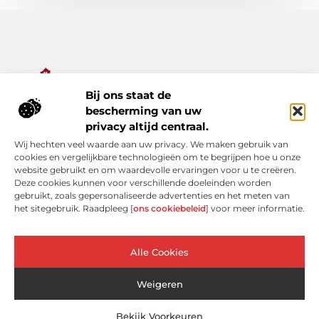
Bij ons staat de
Alles wat je nodig hebt voor een rijker dagelijks leven.
bescherming van uw
Ontdek een diverse verzameling van blogs en artikelen die je
privacy altijd centraal.
inspireren, informeren en verrijken – van praktische tips tot
Wij hechten veel waarde aan uw privacy. We maken gebruik van
bijzondere verhalen.
cookies en vergelijkbare technologieën om te begrijpen hoe u onze
website gebruikt en om waardevolle ervaringen voor u te creëren.
Bericht categorie
Deze cookies kunnen voor verschillende doeleinden worden
gebruikt, zoals gepersonaliseerde advertenties en het meten van
het sitegebruik. Raadpleeg [
ons cookiebeleid
] voor meer informatie.
Onze informatie
Alle Cookies
Linkjes kopen: verleidelijke shortcut of risicovolle valkuil?
Extra geld verdienen: slimme bijverdiensten voor de moderne Nederlander
Weigeren
Bekijk Voorkeuren
Website index
Cookiebeleid (EU)