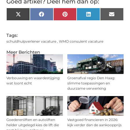
Goed artikel? Deel hem dan op:
X
Facebook
Pinterest
LinkedIn
Email
(Twitter)
Tags:
schuldhulpverlener vacature
,
WMO consulent vacature
Meer Berichten
Verbouwing en waardestijging:
Groenafval regio Den Haag:
wat loont echt
slimme toepassingen en
duurzame verwerking
Goederenliften en autoliften
Vastgoed financieren in 2026:
helder uitgelegd kies de lift die
kijk verder dan de aankoopprijs