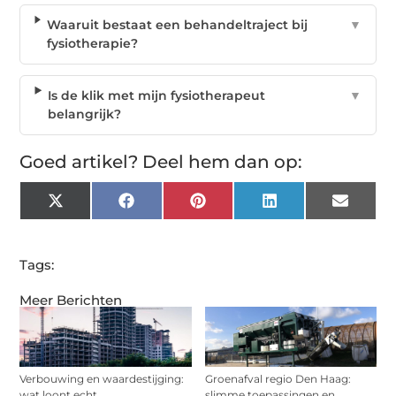
Waaruit bestaat een behandeltraject bij
▼
fysiotherapie?
Is de klik met mijn fysiotherapeut
▼
belangrijk?
Goed artikel? Deel hem dan op:
X
Facebook
Pinterest
LinkedIn
Email
(Twitter)
Tags:
Meer Berichten
Verbouwing en waardestijging:
Groenafval regio Den Haag:
wat loont echt
slimme toepassingen en