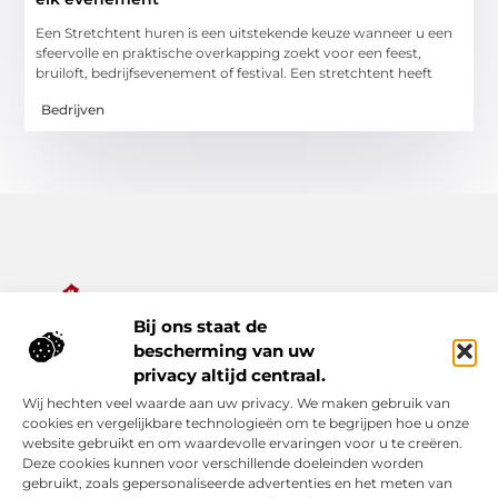
Een Stretchtent huren is een uitstekende keuze wanneer u een
sfeervolle en praktische overkapping zoekt voor een feest,
bruiloft, bedrijfsevenement of festival. Een stretchtent heeft
Bedrijven
Bij ons staat de
Alles wat je nodig hebt voor een rijker dagelijks leven.
bescherming van uw
Ontdek een diverse verzameling van blogs en artikelen die je
privacy altijd centraal.
inspireren, informeren en verrijken – van praktische tips tot
Wij hechten veel waarde aan uw privacy. We maken gebruik van
bijzondere verhalen.
cookies en vergelijkbare technologieën om te begrijpen hoe u onze
website gebruikt en om waardevolle ervaringen voor u te creëren.
Bericht categorie
Deze cookies kunnen voor verschillende doeleinden worden
gebruikt, zoals gepersonaliseerde advertenties en het meten van