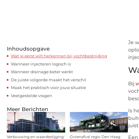
Je w
Inhoudsopgave
oplo
Wat je eerst wilt herkennen bij vochtbestrijding
inje
Wanneer injecteren logisch is
Wa
Wanneer drainage beter werkt
De juiste volgorde maakt het verschil
Bij
v
Maak het praktisch voor jouw situatie
voch
Veelgestelde vragen
besc
Meer Berichten
Is h
buit
juis
Verbouwing en waardestijging:
Groenafval regio Den Haag:
Een 