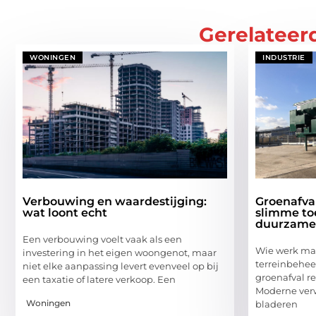
Gerelateer
WONINGEN
INDUSTRIE
Verbouwing en waardestijging:
Groenafva
wat loont echt
slimme to
duurzame
Een verbouwing voelt vaak als een
Wie werk maa
investering in het eigen woongenot, maar
terreinbehee
niet elke aanpassing levert evenveel op bij
groenafval r
een taxatie of latere verkoop. Een
Moderne verw
Woningen
bladeren