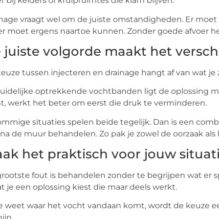
r bij kelders of kruipruimtes die klam blijven.
nage vraagt wel om de juiste omstandigheden. Er moet 
r moet ergens naartoe kunnen. Zonder goede afvoer hee
 juiste volgorde maakt het verschi
euze tussen injecteren en drainage hangt af van wat je z
duidelijke optrekkende vochtbanden ligt de oplossing mee
, werkt het beter om eerst die druk te verminderen.
ommige situaties spelen beide tegelijk. Dan is een combi
na de muur behandelen. Zo pak je zowel de oorzaak als 
ak het praktisch voor jouw situat
rootste fout is behandelen zonder te begrijpen wat er 
at je een oplossing kiest die maar deels werkt.
je weet waar het vocht vandaan komt, wordt de keuze 
ijn.