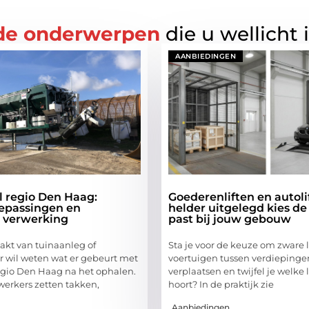
de onderwerpen
die u wellicht 
AANBIEDINGEN
l regio Den Haag:
Goederenliften en autoli
epassingen en
helder uitgelegd kies de l
 verwerking
past bij jouw gebouw
kt van tuinaanleg of
Sta je voor de keuze om zware 
r wil weten wat er gebeurt met
voertuigen tussen verdiepinge
egio Den Haag na het ophalen.
verplaatsen en twijfel je welke l
erkers zetten takken,
hoort? In de praktijk zie
Aanbiedingen