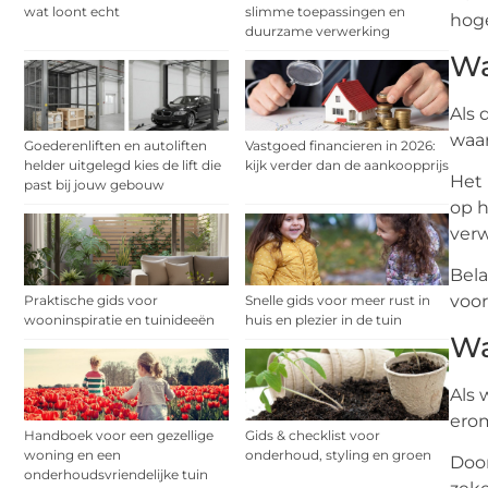
wat loont echt
slimme toepassingen en
hoge
duurzame verwerking
Wa
Als 
waar
Goederenliften en autoliften
Vastgoed financieren in 2026:
helder uitgelegd kies de lift die
kijk verder dan de aankoopprijs
Het 
past bij jouw gebouw
op h
ver
Bela
voor
Praktische gids voor
Snelle gids voor meer rust in
wooninspiratie en tuinideeën
huis en plezier in de tuin
Wa
Als 
erom
Handboek voor een gezellige
Gids & checklist voor
woning en een
onderhoud, styling en groen
Door
onderhoudsvriendelijke tuin