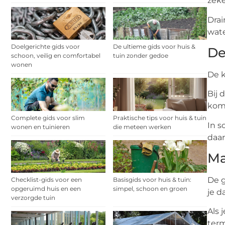
zeke
Drai
wate
Doelgerichte gids voor
De ultieme gids voor huis &
De
schoon, veilig en comfortabel
tuin zonder gedoe
wonen
De k
Bij 
komt
Complete gids voor slim
Praktische tips voor huis & tuin
In s
wonen en tuinieren
die meteen werken
daar
Ma
De g
Checklist-gids voor een
Basisgids voor huis & tuin:
opgeruimd huis en een
simpel, schoon en groen
je d
verzorgde tuin
Als 
term