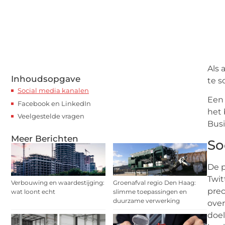
Als 
Inhoudsopgave
te s
Social media kanalen
Een 
Facebook en LinkedIn
het 
Veelgestelde vragen
Busi
Meer Berichten
So
De p
Twit
Verbouwing en waardestijging:
Groenafval regio Den Haag:
prec
wat loont echt
slimme toepassingen en
duurzame verwerking
over
doel