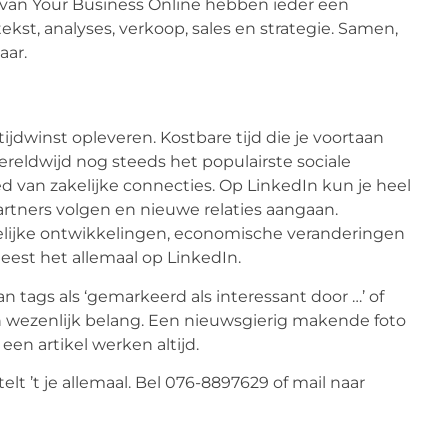
 van Your Business Online hebben ieder een
ekst, analyses, verkoop, sales en strategie. Samen,
aar.
tijdwinst opleveren. Kostbare tijd die je voortaan
reldwijd nog steeds het populairste sociale
d van zakelijke connecties. Op LinkedIn kun je heel
rtners volgen en nieuwe relaties aangaan.
elijke ontwikkelingen, economische veranderingen
leest het allemaal op LinkedIn.
 tags als ‘gemarkeerd als interessant door …’ of
s van wezenlijk belang. Een nieuwsgierig makende foto
een artikel werken altijd.
lt ’t je allemaal. Bel 076-8897629 of mail naar