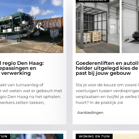
l regio Den Haag:
Goederenliften en autoli
epassingen en
helder uitgelegd kies de l
 verwerking
past bij jouw gebouw
kt van tuinaanleg of
Sta je voor de keuze om zware 
r wil weten wat er gebeurt met
voertuigen tussen verdiepinge
egio Den Haag na het ophalen.
verplaatsen en twijfel je welke l
erkers zetten takken,
hoort? In de praktijk zie
Aanbiedingen
TUIN
WONING EN TUIN