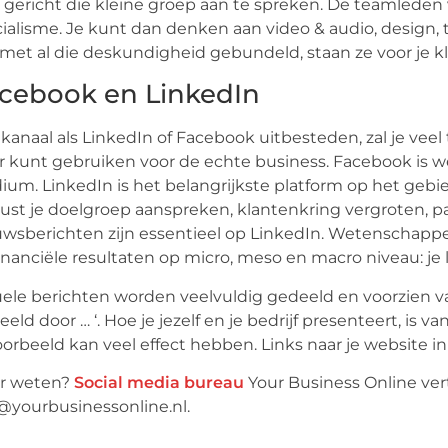
 gericht die kleine groep aan te spreken. De teamleden
ialisme. Je kunt dan denken aan video & audio, design, t
met al die deskundigheid gebundeld, staan ze voor je kl
cebook en LinkedIn
kanaal als LinkedIn of Facebook uitbesteden, zal je veel 
 kunt gebruiken voor de echte business. Facebook is we
um. LinkedIn is het belangrijkste platform op het gebie
st je doelgroep aanspreken, klantenkring vergroten, pa
wsberichten zijn essentieel op LinkedIn. Wetenschapp
inanciële resultaten op micro, meso en macro niveau: je 
ele berichten worden veelvuldig gedeeld en voorzien van
eeld door … ‘. Hoe je jezelf en je bedrijf presenteert, i
oorbeeld kan veel effect hebben. Links naar je website in 
r weten?
Social media bureau
Your Business Online verte
@yourbusinessonline.nl.