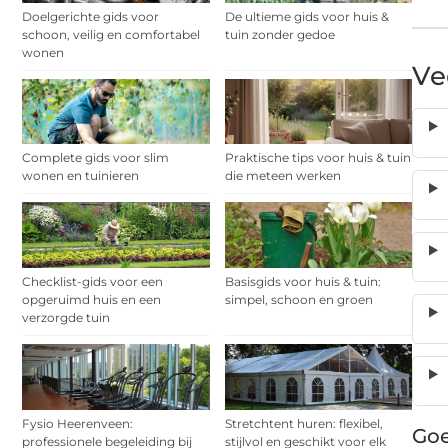
Doelgerichte gids voor
De ultieme gids voor huis &
schoon, veilig en comfortabel
tuin zonder gedoe
wonen
Ve
Complete gids voor slim
Praktische tips voor huis & tuin
wonen en tuinieren
die meteen werken
Checklist-gids voor een
Basisgids voor huis & tuin:
opgeruimd huis en een
simpel, schoon en groen
verzorgde tuin
Fysio Heerenveen:
Stretchtent huren: flexibel,
Goe
professionele begeleiding bij
stijlvol en geschikt voor elk