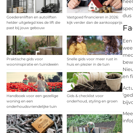
heel
spec
dus 
Goederenliften en autoliften
Vastgoed financieren in 2026:
helder uitgelegd kies de lift die
kijk verder dan de aankoopprijs
Fa
past bij jouw gebouw
Een 
weer
medi
Praktische gids voor
Snelle gids voor meer rust in
bewu
wooninspiratie en tuinideeën
huis en plezier in de tuin
Nieu
en f
Actu
‘ged
Handboek voor een gezellige
Gids & checklist voor
woning en een
onderhoud, styling en groen
bijv
onderhoudsvriendelijke tuin
Mee
info