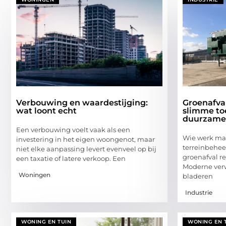
Verbouwing en waardestijging:
Groenafva
wat loont echt
slimme to
duurzame
Een verbouwing voelt vaak als een
Wie werk maa
investering in het eigen woongenot, maar
terreinbehee
niet elke aanpassing levert evenveel op bij
groenafval r
een taxatie of latere verkoop. Een
Moderne verw
Woningen
bladeren
Industrie
WONING EN TUIN
WONING EN 