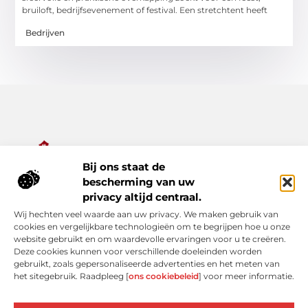
bruiloft, bedrijfsevenement of festival. Een stretchtent heeft
Bedrijven
Bij ons staat de
Alles wat je nodig hebt voor een rijker dagelijks leven.
bescherming van uw
Ontdek een diverse verzameling van blogs en artikelen die je
privacy altijd centraal.
inspireren, informeren en verrijken – van praktische tips tot
Wij hechten veel waarde aan uw privacy. We maken gebruik van
bijzondere verhalen.
cookies en vergelijkbare technologieën om te begrijpen hoe u onze
website gebruikt en om waardevolle ervaringen voor u te creëren.
Bericht categorie
Deze cookies kunnen voor verschillende doeleinden worden
gebruikt, zoals gepersonaliseerde advertenties en het meten van
het sitegebruik. Raadpleeg [
ons cookiebeleid
] voor meer informatie.
Onze informatie