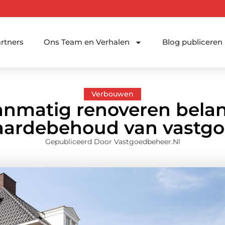
rtners
Ons Team en Verhalen
Blog publiceren
Verbouwen
matig renoveren belang
ardebehoud van vastg
Gepubliceerd Door Vastgoedbeheer.nl