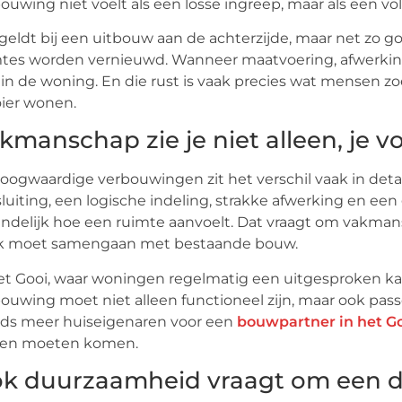
ouwing niet voelt als een losse ingreep, maar als een vo
geldt bij een uitbouw aan de achterzijde, maar net zo g
tes worden vernieuwd. Wanneer maatvoering, afwerking 
 in de woning. En die rust is vaak precies wat mensen z
ier wonen.
kmanschap zie je niet alleen, je v
hoogwaardige verbouwingen zit het verschil vaak in detail
luiting, een logische indeling, strakke afwerking en e
indelijk hoe een ruimte aanvoelt. Dat vraagt om vakma
k moet samengaan met bestaande bouw.
et Gooi, waar woningen regelmatig een uitgesproken kara
ouwing moet niet alleen functioneel zijn, maar ook pass
eds meer huiseigenaren voor een
bouwpartner in het G
en moeten komen.
k duurzaamheid vraagt om een d