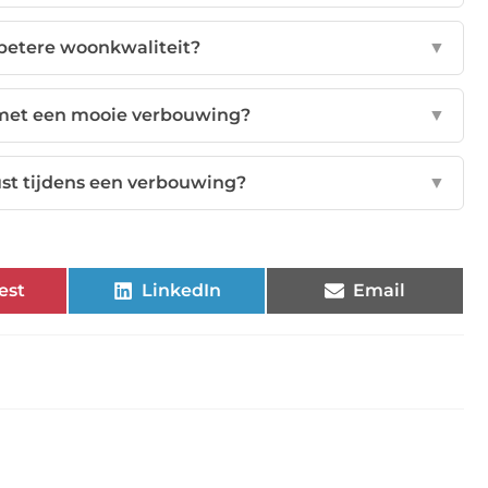
betere woonkwaliteit?
▼
met een mooie verbouwing?
▼
st tijdens een verbouwing?
▼
est
LinkedIn
Email