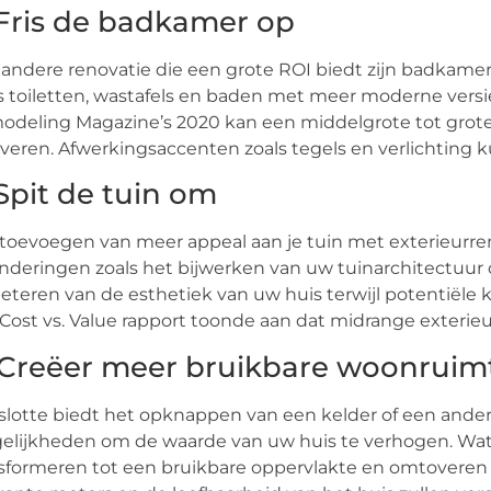
 Fris de badkamer op
andere renovatie die een grote ROI biedt zijn badkam
s toiletten, wastafels en baden met meer moderne versie
odeling Magazine’s 2020 kan een middelgrote tot gro
veren. Afwerkingsaccenten zoals tegels en verlichting
 Spit de tuin om
toevoegen van meer appeal aan je tuin met exterieurr
nderingen zoals het bijwerken van uw tuinarchitectuur o
eteren van de esthetiek van uw huis terwijl potentiële
Cost vs. Value rapport toonde aan dat midrange exter
 Creëer meer bruikbare woonrui
slotte biedt het opknappen van een kelder of een ande
lijkheden om de waarde van uw huis te verhogen. Wat 
sformeren tot een bruikbare oppervlakte en omtoveren