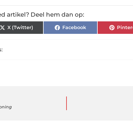
d artikel? Deel hem dan op:
X (Twitter)
Facebook
Pinter
:
woning