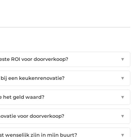
este ROI voor doorverkoop?
▼
 bij een keukenrenovatie?
▼
e het geld waard?
▼
novatie voor doorverkoop?
▼
t wenselijk zijn in mijn buurt?
▼