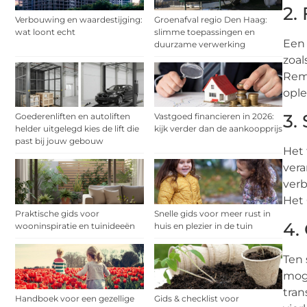
2.
Verbouwing en waardestijging:
Groenafval regio Den Haag:
wat loont echt
slimme toepassingen en
Een 
duurzame verwerking
zoal
Rem
ople
3.
Goederenliften en autoliften
Vastgoed financieren in 2026:
helder uitgelegd kies de lift die
kijk verder dan de aankoopprijs
past bij jouw gebouw
Het 
vera
verb
Het 
Praktische gids voor
Snelle gids voor meer rust in
4.
wooninspiratie en tuinideeën
huis en plezier in de tuin
Ten 
moge
tran
Handboek voor een gezellige
Gids & checklist voor