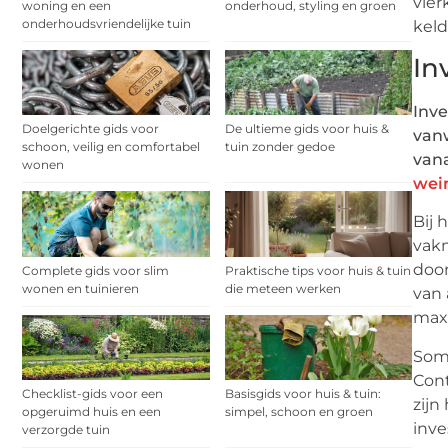
vier
woning en een
onderhoud, styling en groen
onderhoudsvriendelijke tuin
keld
In
Inve
Doelgerichte gids voor
De ultieme gids voor huis &
vanw
schoon, veilig en comfortabel
tuin zonder gedoe
van
wonen
wei
Bij 
vakm
door
Complete gids voor slim
Praktische tips voor huis & tuin
wonen en tuinieren
die meteen werken
van 
maxi
Somm
Cont
Checklist-gids voor een
Basisgids voor huis & tuin:
zijn
opgeruimd huis en een
simpel, schoon en groen
inve
verzorgde tuin