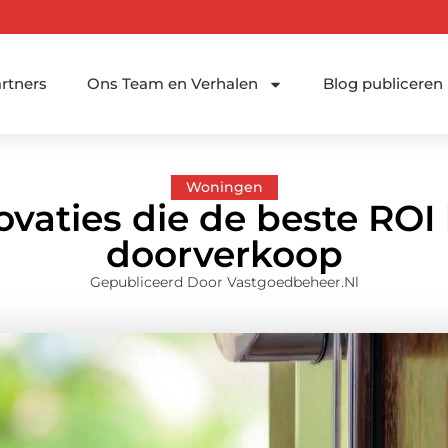
rtners
Ons Team en Verhalen
Blog publiceren
Woningen
aties die de beste ROI
doorverkoop
Gepubliceerd Door Vastgoedbeheer.nl