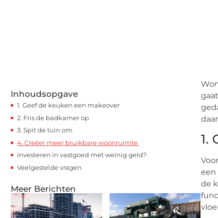
Woni
Inhoudsopgave
gaat
1. Geef de keuken een makeover
geda
2. Fris de badkamer op
daar
3. Spit de tuin om
1.
4. Creëer meer bruikbare woonruimte
Investeren in vastgoed met weinig geld?
Voor
Veelgestelde vragen
een 
de k
Meer Berichten
func
vloe