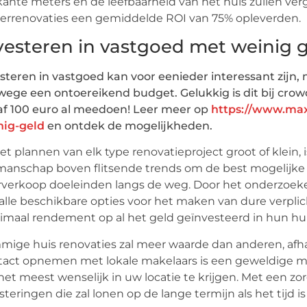
kante meters en de leefbaarheid van het huis zullen ver
errenovaties een gemiddelde ROI van 75% opleverden.
vesteren in vastgoed met weinig 
steren in vastgoed kan voor eenieder interessant zijn,
ege een ontoereikend budget. Gelukkig is dit bij cro
af 100 euro al meedoen! Leer meer op
https://www.max
nig-geld
en ontdek de mogelijkheden.
het plannen van elk type renovatieproject groot of klein, 
anschap boven flitsende trends om de best mogelijke R
verkoop doeleinden langs de weg. Door het onderzoeke
alle beschikbare opties voor het maken van dure verpli
maal rendement op al het geld geïnvesteerd in hun hui
ige huis renovaties zal meer waarde dan anderen, afhan
act opnemen met lokale makelaars is een geweldige m
 het meest wenselijk in uw locatie te krijgen. Met een 
steringen die zal lonen op de lange termijn als het tijd 