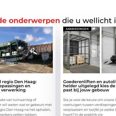
de onderwerpen
die u wellicht 
AANBIEDINGEN
l regio Den Haag:
Goederenliften en autoli
epassingen en
helder uitgelegd kies de l
 verwerking
past bij jouw gebouw
kt van tuinaanleg of
Sta je voor de keuze om zware 
r wil weten wat er gebeurt met
voertuigen tussen verdiepinge
egio Den Haag na het ophalen.
verplaatsen en twijfel je welke l
erkers zetten takken,
hoort? In de praktijk zie