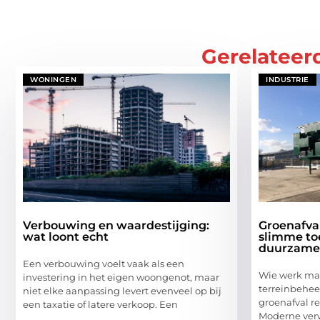
Gerelateer
WONINGEN
INDUSTRIE
Verbouwing en waardestijging:
Groenafva
wat loont echt
slimme to
duurzame
Een verbouwing voelt vaak als een
Wie werk maa
investering in het eigen woongenot, maar
terreinbehee
niet elke aanpassing levert evenveel op bij
groenafval r
een taxatie of latere verkoop. Een
Moderne verw