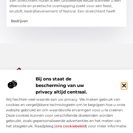
Een Stretchtent huren is een uitstekende keuze wanneer u een
sfeervolle en praktische overkapping zoekt voor een feest,
bruiloft, bedrijfsevenement of festival. Een stretchtent heeft
Bedrijven
Bij ons staat de
Alles wat je nodig hebt voor een rijker dagelijks leven.
bescherming van uw
Ontdek een diverse verzameling van blogs en artikelen die je
privacy altijd centraal.
inspireren, informeren en verrijken – van praktische tips tot
Wij hechten veel waarde aan uw privacy. We maken gebruik van
bijzondere verhalen.
cookies en vergelijkbare technologieën om te begrijpen hoe u onze
website gebruikt en om waardevolle ervaringen voor u te creëren.
Bericht categorie
Deze cookies kunnen voor verschillende doeleinden worden
gebruikt, zoals gepersonaliseerde advertenties en het meten van
het sitegebruik. Raadpleeg [
ons cookiebeleid
] voor meer informatie.