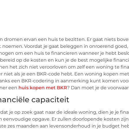
n dromen ervan een huis te bezitten. Er gaat niets bove
 noemen. Voordat je gaat beleggen in onroerend goed, m
ogen om een huis te financieren wanneer je hebt beslo
bereid op de kosten ​​en kun je de best mogelijke fina
en het zich niet veroorloven om zelf een woning te fin
r niet als je een BKR-code hebt. Een woning kopen met B
nks een BKR-codering in aanmerking kunt komen voor 
tner een
huis kopen met BKR
? Dan moet je de voorwaa
nanciële capaciteit
dat je op zoek gaat naar de ideale woning, dien je je fin
 eenvoudige opgave. Er zullen doorlopende kosten zijn, z
ste zes maanden aan levensonderhoud in je budget h