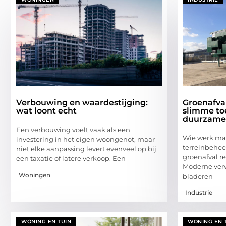
Verbouwing en waardestijging:
Groenafva
wat loont echt
slimme to
duurzame
Een verbouwing voelt vaak als een
Wie werk maa
investering in het eigen woongenot, maar
terreinbehee
niet elke aanpassing levert evenveel op bij
groenafval r
een taxatie of latere verkoop. Een
Moderne verw
Woningen
bladeren
Industrie
WONING EN TUIN
WONING EN 