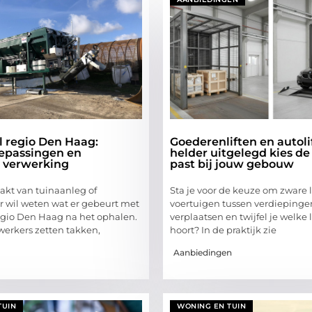
l regio Den Haag:
Goederenliften en autoli
epassingen en
helder uitgelegd kies de l
 verwerking
past bij jouw gebouw
kt van tuinaanleg of
Sta je voor de keuze om zware 
r wil weten wat er gebeurt met
voertuigen tussen verdiepinge
egio Den Haag na het ophalen.
verplaatsen en twijfel je welke l
erkers zetten takken,
hoort? In de praktijk zie
Aanbiedingen
TUIN
WONING EN TUIN