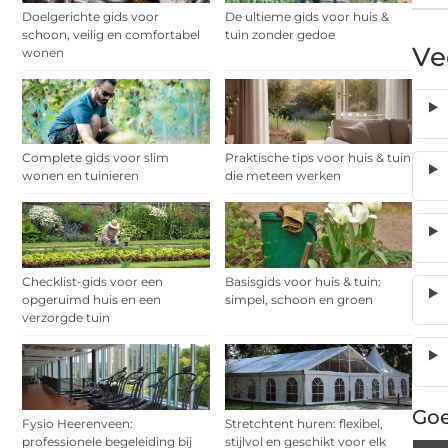
Doelgerichte gids voor
De ultieme gids voor huis &
schoon, veilig en comfortabel
tuin zonder gedoe
Ve
wonen
Complete gids voor slim
Praktische tips voor huis & tuin
wonen en tuinieren
die meteen werken
Checklist-gids voor een
Basisgids voor huis & tuin:
opgeruimd huis en een
simpel, schoon en groen
verzorgde tuin
Goe
Fysio Heerenveen:
Stretchtent huren: flexibel,
professionele begeleiding bij
stijlvol en geschikt voor elk