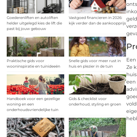
onts
inko
Goederenliften en autoliften
Vastgoed financieren in 2026:
geld
helder uitgelegd kies de lift die
kijk verder dan de aankoopprijs
verz
past bij jouw gebouw
geva
Pr
Een 
Praktische gids voor
Snelle gids voor meer rust in
wooninspiratie en tuinideeën
huis en plezier in de tuin
Ze k
huis
een 
advi
goed
Handboek voor een gezellige
Gids & checklist voor
vold
woning en een
onderhoud, styling en groen
onderhoudsvriendelijke tuin
eige
heb