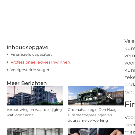
Vele
Inhoudsopgave
kunt
Financiële capaciteit
verm
Professioneel advies inwinnen
voor
Veelgestelde vragen
kunn
zeke
Meer Berichten
onda
par
Fi
Verbouwing en waardestijging:
Groenafval regio Den Haag:
wat loont echt
slimme toepassingen en
Voor
duurzame verwerking
geen
min