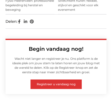
Fysio Heerenveen: professionele
Stretchtent huren: flexibel,
begeleiding bij herstel en
stijlvol en geschikt voor elk
beweging
evenement
Delen:
Begin vandaag nog!
Wacht niet langer en registreer je nu. Ons platform is de
ideale plek om jouw stem te laten horen en jouw blog met
de wereld te delen. Klik op de Registreer-knop en zet de
eerste stap naar meer zichtbaarheid en groei.
Registreer u vandaag nog