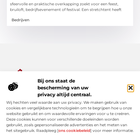
sfeervolle en praktische overkapping zoekt voor een feest,
bruiloft, bedrijfsevenement of festival. Een stretchtent heeft
Bedrijven
Bij ons staat de
Alles wat je nodig hebt voor een rijker dagelijks leven.
bescherming van uw
Ontdek een diverse verzameling van blogs en artikelen die je
privacy altijd centraal.
inspireren, informeren en verrijken – van praktische tips tot
Wij hechten veel waarde aan uw privacy. We maken gebruik van
bijzondere verhalen.
cookies en vergelijkbare technologieën om te begrijpen hoe u onze
website gebruikt en om waardevolle ervaringen voor u te creëren.
Bericht categorie
Deze cookies kunnen voor verschillende doeleinden worden
gebruikt, zoals gepersonaliseerde advertenties en het meten van
het sitegebruik. Raadpleeg [
ons cookiebeleid
] voor meer informatie.