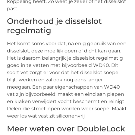
koppeling heeft. Zo weet je zeker of het disselslot
past.
Onderhoud je disselslot
regelmatig
Het komt soms voor dat, na enig gebruik van een
disselslot, deze moeilijk open of dicht kan gaan.
Het is daarom belangrijk je disselslot regelmatig
goed in te vetten met bijvoorbeeld WD40. Dit
soort vet zorgt er voor dat het disselslot soepel
blijft werken en zal ook nog eens langer
meegaan. Een paar eigenschappen van WD40
vet zijn bijvoorbeeld: maakt een eind aan piepen
en kraken verwijdert vocht beschermt en reinigt
Delen die stroef lopen worden weer soepel Maakt
weer los wat vast zit siliconenvrij
Meer weten over DoubleLock