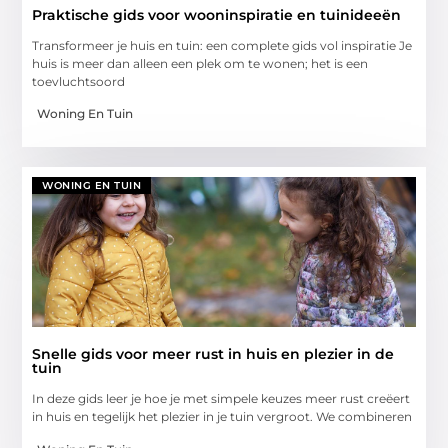
Praktische gids voor wooninspiratie en tuinideeën
Transformeer je huis en tuin: een complete gids vol inspiratie Je
huis is meer dan alleen een plek om te wonen; het is een
toevluchtsoord
Woning En Tuin
WONING EN TUIN
Snelle gids voor meer rust in huis en plezier in de
tuin
In deze gids leer je hoe je met simpele keuzes meer rust creëert
in huis en tegelijk het plezier in je tuin vergroot. We combineren