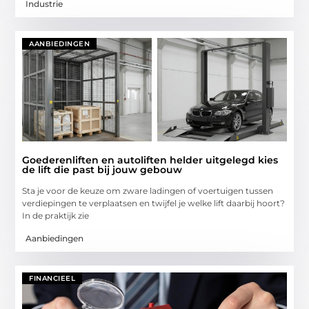
Industrie
AANBIEDINGEN
Goederenliften en autoliften helder uitgelegd kies
de lift die past bij jouw gebouw
Sta je voor de keuze om zware ladingen of voertuigen tussen
verdiepingen te verplaatsen en twijfel je welke lift daarbij hoort?
In de praktijk zie
Aanbiedingen
FINANCIEEL