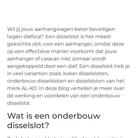
Wil jij jouw aanhangwagen beter beveiligen
tegen diefstal? Een disselslot is het meest
gekochte slot voor een aanhanger, omdat deze
op een effectieve manier voorkomt dat jouw
aanhanger of caravan niet zomaar wordt
aangekoppeld door een dief. Een disselslot heb je
in veel varianten zoals: koker disselsloten,
onderbouw disselsloten en disselsloten van het
merk AL-KO. In deze blog vertellen je meer over
de werking en voordelen van een onderbouw
disselslot.
Wat is een onderbouw
disselslot?