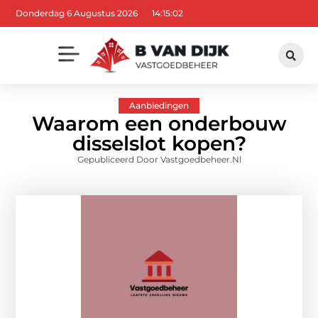
Donderdag 6 Augustus 2026
14:15:03
Aanbiedingen
Waarom een onderbouw
disselslot kopen?
Gepubliceerd Door Vastgoedbeheer.nl