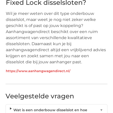
Fixed Lock disselsloten?
Wil je meer weten over dit type onderbouw
disselslot, maar weet je nog niet zeker welke
geschikt is of past op jouw koppeling?
Aanhangwagendirect beschikt over een ruim
assortiment van verschillende kwalitatieve
disselsloten. Daarnaast kun je bij
aanhangwagendirect altijd een vrijblijvend advies
krijgen en zoekt samen met jou naar een
disselslot die bij jouw aanhanger past.
https://www.aanhangwagendirect.nl/
Veelgestelde vragen
Wat is een onderbouw disselslot en hoe
▼