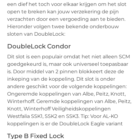
een dief het toch voor elkaar krijgen om het slot
open te breken kan jouw verzekering de pijn
verzachten door een vergoeding aan te bieden.
Hieronder volgen twee bekende onderbouw
sloten van DoubleLock:
DoubleLock Condor
Dit slot is een populair omdat het niet alleen SCM
goedgekeurd is, maar ook universeel toepasbaar
is. Door middel van 2 pinnen blokkeert deze de
inkeping van de koppeling. Dit slot is onder
andere geschikt voor de volgende koppelingen:
Ongeremde koppelingen van Albe, Peitz, Knott,
Winterhoff. Geremde koppelingen van Albe, Peitz,
Knott, Winterhoff Veiligheidskoppelingen
Westfalia SSK1, SSK2 en SSK3. Tip: Voor AL-KO
koppelingen is er de DoubleLock Eagle variant
Type B Fixed Lock