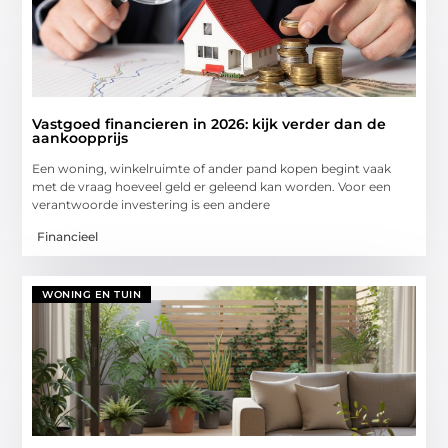
Vastgoed financieren in 2026: kijk verder dan de
aankoopprijs
Een woning, winkelruimte of ander pand kopen begint vaak
met de vraag hoeveel geld er geleend kan worden. Voor een
verantwoorde investering is een andere
Financieel
WONING EN TUIN