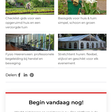
Checklist-gids voor een
Basisgids voor huis & tuin:
opgeruimd huis en een
simpel, schoon en groen
verzorgde tuin
Fysio Heerenveen: professionele
Stretchtent huren: flexibel,
begeleiding bij herstel en
stijlvol en geschikt voor elk
beweging
evenement
Delen:
Begin vandaag nog!