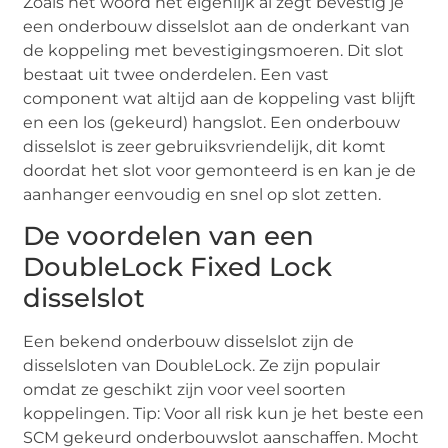
Zoals het woord het eigenlijk al zegt bevestig je
een onderbouw disselslot aan de onderkant van
de koppeling met bevestigingsmoeren. Dit slot
bestaat uit twee onderdelen. Een vast
component wat altijd aan de koppeling vast blijft
en een los (gekeurd) hangslot. Een onderbouw
disselslot is zeer gebruiksvriendelijk, dit komt
doordat het slot voor gemonteerd is en kan je de
aanhanger eenvoudig en snel op slot zetten.
De voordelen van een
DoubleLock Fixed Lock
disselslot
Een bekend onderbouw disselslot zijn de
disselsloten van DoubleLock. Ze zijn populair
omdat ze geschikt zijn voor veel soorten
koppelingen. Tip: Voor all risk kun je het beste een
SCM gekeurd onderbouwslot aanschaffen. Mocht