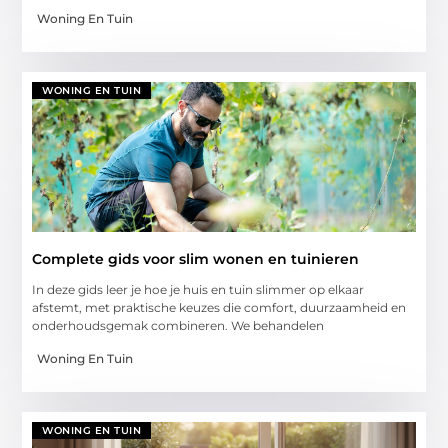
Woning En Tuin
WONING EN TUIN
Complete gids voor slim wonen en tuinieren
In deze gids leer je hoe je huis en tuin slimmer op elkaar
afstemt, met praktische keuzes die comfort, duurzaamheid en
onderhoudsgemak combineren. We behandelen
Woning En Tuin
WONING EN TUIN