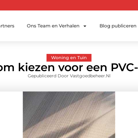
rtners
Ons Team en Verhalen
Blog publiceren
Woning en Tuin
m kiezen voor een PVC-
Gepubliceerd Door Vastgoedbeheer.nl