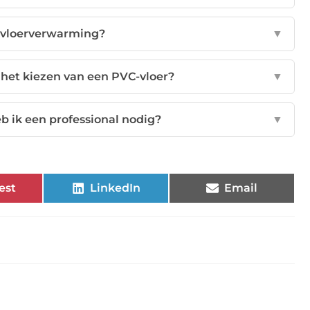
r vloerverwarming?
▼
 het kiezen van een PVC-vloer?
▼
eb ik een professional nodig?
▼
est
LinkedIn
Email