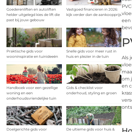
PVC-
Goederenliften en autoliften
Vastgoed financieren in 2026:
vloe
helder uitgelegd kies de lift die
kijk verder dan de aankoopprijs
een 
past bij jouw gebouw
bevo
P
Praktische gids voor
Snelle gids voor meer rust in
wooninspiratie en tuinideeën
huis en plezier in de tuin
Als 
vloe
maar
om j
en c
Handboek voor een gezellige
Gids & checklist voor
kras
woning en een
onderhoud, styling en groen
onderhoudsvriendelijke tuin
vers
onts
Ho
Doelgerichte gids voor
De ultieme gids voor huis &