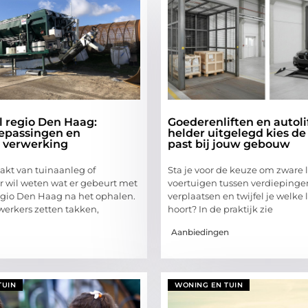
l regio Den Haag:
Goederenliften en autoli
epassingen en
helder uitgelegd kies de l
 verwerking
past bij jouw gebouw
kt van tuinaanleg of
Sta je voor de keuze om zware 
r wil weten wat er gebeurt met
voertuigen tussen verdiepinge
egio Den Haag na het ophalen.
verplaatsen en twijfel je welke l
erkers zetten takken,
hoort? In de praktijk zie
Aanbiedingen
TUIN
WONING EN TUIN