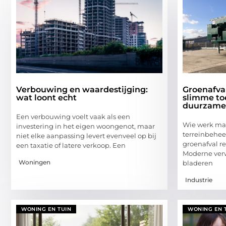
Verbouwing en waardestijging:
Groenafva
wat loont echt
slimme to
duurzame
Een verbouwing voelt vaak als een
Wie werk maa
investering in het eigen woongenot, maar
terreinbehee
niet elke aanpassing levert evenveel op bij
groenafval r
een taxatie of latere verkoop. Een
Moderne verw
Woningen
bladeren
Industrie
WONING EN TUIN
WONING EN 