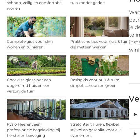
schoon, veilig en comfortabel
tuin zonder gedoe
wonen
Wann
patr
je d
te i
Complete gids voor slim
Praktische tips voor huis & tuin
inst
wonen en tuinieren
die meteen werken
wink
Checklist-gids voor een
Basisgids voor huis & tuin:
opgeruimd huis en een
simpel, schoon en groen
verzorgde tuin
Ve
Fysio Heerenveen:
Stretchtent huren: flexibel,
professionele begeleiding bij
stijlvol en geschikt voor elk
herstel en beweging
evenement