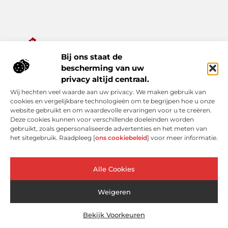
Bij ons staat de
Alles wat je nodig hebt voor een rijker dagelijks leven.
bescherming van uw
Ontdek een diverse verzameling van blogs en artikelen die je
privacy altijd centraal.
inspireren, informeren en verrijken – van praktische tips tot
Wij hechten veel waarde aan uw privacy. We maken gebruik van
bijzondere verhalen.
cookies en vergelijkbare technologieën om te begrijpen hoe u onze
website gebruikt en om waardevolle ervaringen voor u te creëren.
Bericht categorie
Deze cookies kunnen voor verschillende doeleinden worden
gebruikt, zoals gepersonaliseerde advertenties en het meten van
het sitegebruik. Raadpleeg [
ons cookiebeleid
] voor meer informatie.
Onze informatie
Alle Cookies
Linkjes kopen: verleidelijke shortcut of risicovolle valkuil?
Extra geld verdienen: slimme bijverdiensten voor de moderne Nederlander
Weigeren
Bekijk Voorkeuren
Website index
Cookiebeleid (EU)