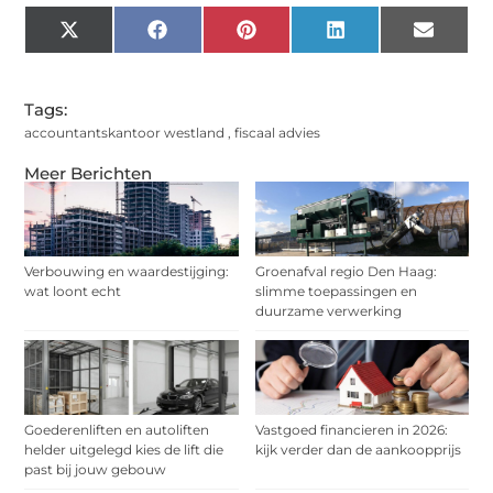
X
Facebook
Pinterest
LinkedIn
Email
(Twitter)
Tags:
accountantskantoor westland
,
fiscaal advies
Meer Berichten
Verbouwing en waardestijging:
Groenafval regio Den Haag:
wat loont echt
slimme toepassingen en
duurzame verwerking
Goederenliften en autoliften
Vastgoed financieren in 2026:
helder uitgelegd kies de lift die
kijk verder dan de aankoopprijs
past bij jouw gebouw