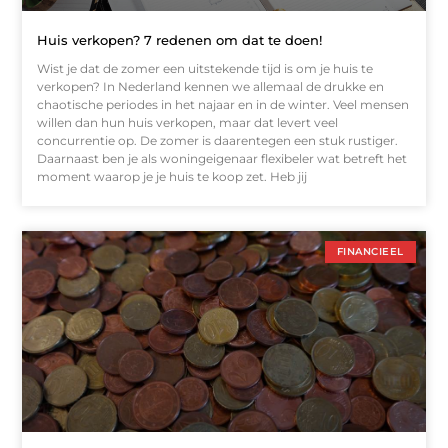
Huis verkopen? 7 redenen om dat te doen!
Wist je dat de zomer een uitstekende tijd is om je huis te
verkopen? In Nederland kennen we allemaal de drukke en
chaotische periodes in het najaar en in de winter. Veel mensen
willen dan hun huis verkopen, maar dat levert veel
concurrentie op. De zomer is daarentegen een stuk rustiger.
Daarnaast ben je als woningeigenaar flexibeler wat betreft het
moment waarop je je huis te koop zet. Heb jij
FINANCIEEL