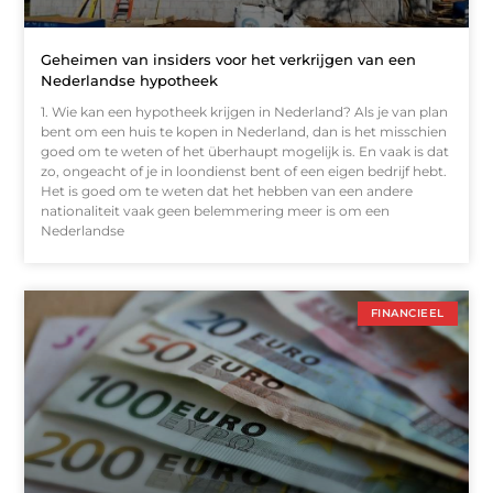
Geheimen van insiders voor het verkrijgen van een
Nederlandse hypotheek
1. Wie kan een hypotheek krijgen in Nederland? Als je van plan
bent om een huis te kopen in Nederland, dan is het misschien
goed om te weten of het überhaupt mogelijk is. En vaak is dat
zo, ongeacht of je in loondienst bent of een eigen bedrijf hebt.
Het is goed om te weten dat het hebben van een andere
nationaliteit vaak geen belemmering meer is om een
Nederlandse
FINANCIEEL