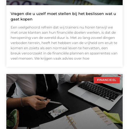
Vragen die u uzelf moet stellen bij het beslissen wat u
gaat kopen
Een veelgehoord refrein dat wij trainers nu horen terwijl we
met onze klanten aan hun financiële doelen werken, is dat de
heropening van de wereld duur is. Met zo lang zoveel dingen
verboden terrein, heeft het hebben van de vrijheid om eruit te
komen en zoiets als een normaal leven te hervatten, een
breuk veroorzaakt in de financiële plannen en spaarrentes van
veel mensen. We krijgen vaak advies over hoe
FINANCIEEL