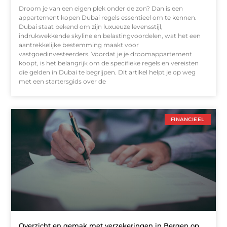
Droom je van een eigen plek onder de zon? Dan is een
appartement kopen Dubai regels essentieel om te kennen.
Dubai staat bekend om zijn luxueuze levensstijl,
indrukwekkende skyline en belastingvoordelen, wat het een
aantrekkelijke bestemming maakt voor
vastgoedinvesteerders. Voordat je je droomappartement
koopt, is het belangrijk om de specifieke regels en vereisten
die gelden in Dubai te begrijpen. Dit artikel helpt je op weg
met een startersgids over de
FINANCIEEL
Overzicht en gemak met verzekeringen in Bergen op