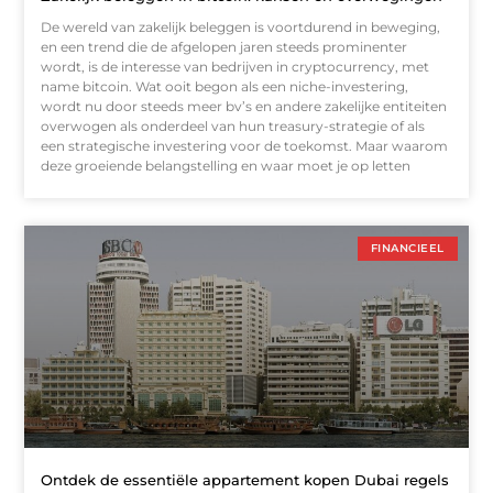
De wereld van zakelijk beleggen is voortdurend in beweging,
en een trend die de afgelopen jaren steeds prominenter
wordt, is de interesse van bedrijven in cryptocurrency, met
name bitcoin. Wat ooit begon als een niche-investering,
wordt nu door steeds meer bv’s en andere zakelijke entiteiten
overwogen als onderdeel van hun treasury-strategie of als
een strategische investering voor de toekomst. Maar waarom
deze groeiende belangstelling en waar moet je op letten
FINANCIEEL
Ontdek de essentiële appartement kopen Dubai regels