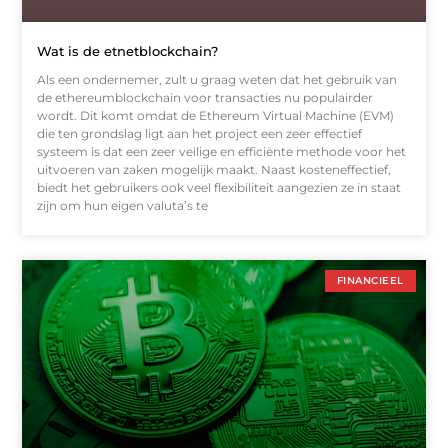
Wat is de etnetblockchain?
Als een ondernemer, zult u graag weten dat het gebruik van
de ethereumblockchain voor transacties nu populairder
wordt. Dit komt omdat de Ethereum Virtual Machine (EVM)
die ten grondslag ligt aan het project een zeer effectief
systeem is dat een zeer veilige en efficiënte methode voor het
uitvoeren van zaken mogelijk maakt. Naast kosteneffectief,
biedt het gebruikers ook veel flexibiliteit aangezien ze in staat
zijn om hun eigen valuta’s te
FINANCIEEL