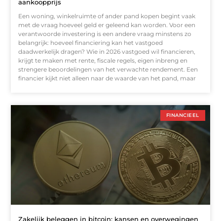
aankoopprijs
Een woning, winkelruimte of ander pand kopen begint vaak
met de vraag hoeveel geld er geleend kan worden. Voor een
verantwoorde investering is een andere vraag minstens zo
belangrijk: hoeveel financiering kan het vastgoed
daadwerkelijk dragen? Wie in 2026 vastgoed wil financieren,
krijgt te maken met rente, fiscale regels, eigen inbreng en
strengere beoordelingen van het verwachte rendement. Een
financier kijkt niet alleen naar de waarde van het pand, maar
FINANCIEEL
Zakelijk beleggen in bitcoin: kansen en overwegingen