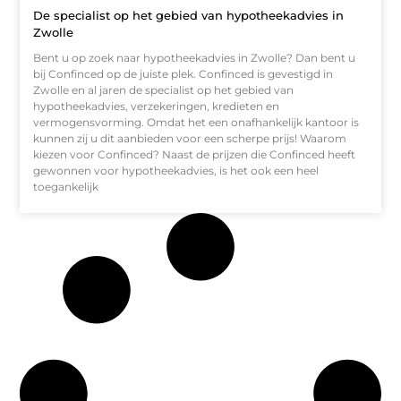
De specialist op het gebied van hypotheekadvies in
Zwolle
Bent u op zoek naar hypotheekadvies in Zwolle? Dan bent u
bij Confinced op de juiste plek. Confinced is gevestigd in
Zwolle en al jaren de specialist op het gebied van
hypotheekadvies, verzekeringen, kredieten en
vermogensvorming. Omdat het een onafhankelijk kantoor is
kunnen zij u dit aanbieden voor een scherpe prijs! Waarom
kiezen voor Confinced? Naast de prijzen die Confinced heeft
gewonnen voor hypotheekadvies, is het ook een heel
toegankelijk