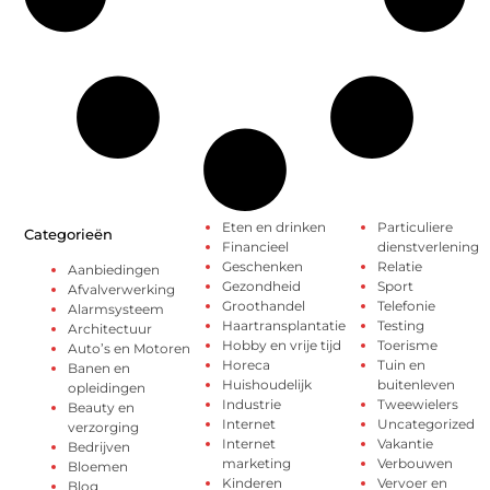
Eten en drinken
Particuliere
Categorieën
Financieel
dienstverlening
Geschenken
Relatie
Aanbiedingen
Gezondheid
Sport
Afvalverwerking
Groothandel
Telefonie
Alarmsysteem
Haartransplantatie
Testing
Architectuur
Hobby en vrije tijd
Toerisme
Auto’s en Motoren
Horeca
Tuin en
Banen en
Huishoudelijk
buitenleven
opleidingen
Industrie
Tweewielers
Beauty en
Internet
Uncategorized
verzorging
Internet
Vakantie
Bedrijven
marketing
Verbouwen
Bloemen
Kinderen
Vervoer en
Blog