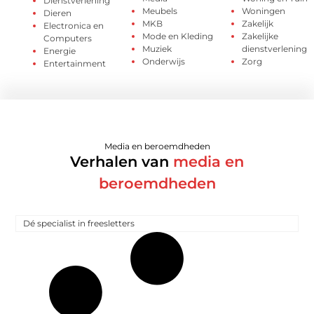
Dienstverlening
Meubels
Woningen
Dieren
MKB
Zakelijk
Electronica en
Mode en Kleding
Zakelijke
Computers
Muziek
dienstverlening
Energie
Onderwijs
Zorg
Entertainment
Media en beroemdheden
Verhalen van
media en
beroemdheden
Dé specialist in freesletters