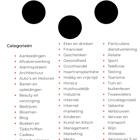
Eten en drinken
Particuliere
Categorieën
Financieel
dienstverlening
Geschenken
Relatie
Aanbiedingen
Gezondheid
Sport
Afvalverwerking
Groothandel
Telefonie
Alarmsysteem
Haartransplantatie
Testing
Architectuur
Hobby en vrije tijd
Toerisme
Auto’s en Motoren
Horeca
Tuin en
Banen en
Huishoudelijk
buitenleven
opleidingen
Industrie
Tweewielers
Beauty en
Internet
Uncategorized
verzorging
Internet
Vakantie
Bedrijven
marketing
Verbouwen
Bloemen
Kinderen
Vervoer en
Blog
Kunst en Kitsch
transport
Boeken en
Management
Wijn
Tijdschriften
Marketing
Winkelen
Cadeau
Media
Woning en Tuin