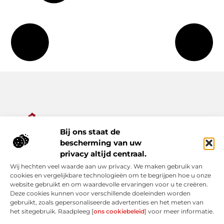
Bij ons staat de
Alles wat je nodig hebt voor een rijker dagelijks leven.
bescherming van uw
Ontdek een diverse verzameling van blogs en artikelen die je
privacy altijd centraal.
inspireren, informeren en verrijken – van praktische tips tot
Wij hechten veel waarde aan uw privacy. We maken gebruik van
bijzondere verhalen.
cookies en vergelijkbare technologieën om te begrijpen hoe u onze
website gebruikt en om waardevolle ervaringen voor u te creëren.
Bericht categorie
Deze cookies kunnen voor verschillende doeleinden worden
gebruikt, zoals gepersonaliseerde advertenties en het meten van
het sitegebruik. Raadpleeg [
ons cookiebeleid
] voor meer informatie.