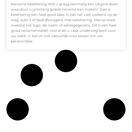
Reclame belettering Wilt u graag eenmalig een uitgave doen
waardoor u jarenlang goede reclame kan maken? Dan is
belettering een heel goed idee. U ziet het vast weleens op de
weg, auto’s of bedrijfswagens met belettering. Hierop staat
meestal het logo, de naam of adresgegevens. Dit is een heel
goed reclamemiddel, vooral als u vaak onderweg bent voor
uw werk. U kan er ook natuurlijk voor kiezen om uw
persoonlijke