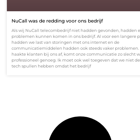
NuCall was de redding voor ons bedrijf
Als wij NuCall telecombedrijf niet hadden gevonden, hadden e
problemen kunnen komen in ons bedrijf. Al voor een langere 
hadden we last van storingen met ons internet en de
communicatiemiddelen hadden ook steeds vaker problemen. 
haakte klanten bij ons af, komt onze communicatie zo slecht w
professioneel genoeg. Ik moet ook wel toegeven dat we niet d
tech spullen hebben omdat het bedrijf