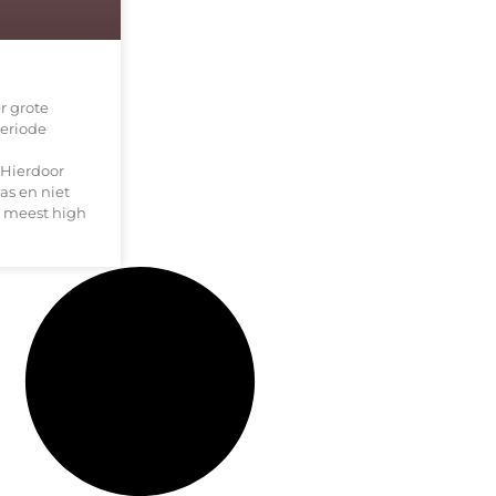
r grote
periode
Hierdoor
as en niet
e meest high