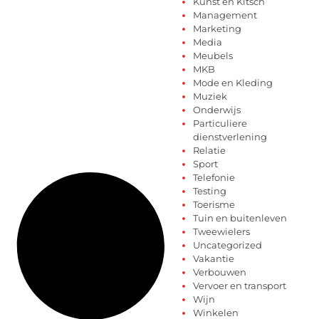
Kunst en Kitsch
Management
Marketing
Media
Meubels
MKB
Mode en Kleding
Muziek
Onderwijs
Particuliere
dienstverlening
Relatie
Sport
Telefonie
Testing
Toerisme
Tuin en buitenleven
Tweewielers
Uncategorized
Vakantie
Verbouwen
Vervoer en transport
Wijn
Winkelen