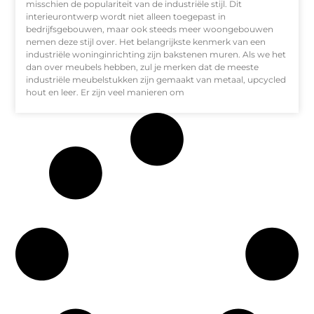
misschien de populariteit van de industriële stijl. Dit
interieurontwerp wordt niet alleen toegepast in
bedrijfsgebouwen, maar ook steeds meer woongebouwen
nemen deze stijl over. Het belangrijkste kenmerk van een
industriële woninginrichting zijn bakstenen muren. Als we het
dan over meubels hebben, zul je merken dat de meeste
industriële meubelstukken zijn gemaakt van metaal, upcycled
hout en leer. Er zijn veel manieren om