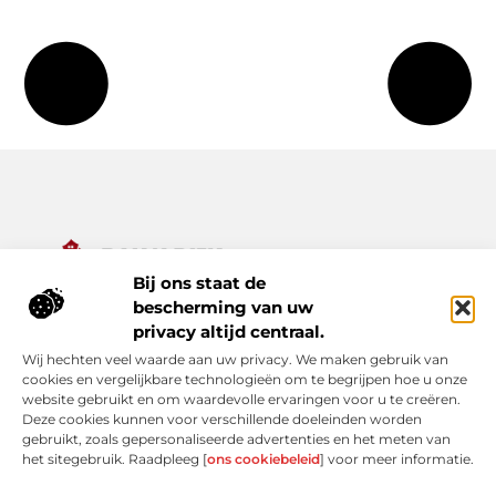
Bij ons staat de
Alles wat je nodig hebt voor een rijker dagelijks leven.
bescherming van uw
Ontdek een diverse verzameling van blogs en artikelen die je
privacy altijd centraal.
inspireren, informeren en verrijken – van praktische tips tot
Wij hechten veel waarde aan uw privacy. We maken gebruik van
bijzondere verhalen.
cookies en vergelijkbare technologieën om te begrijpen hoe u onze
website gebruikt en om waardevolle ervaringen voor u te creëren.
Bericht categorie
Deze cookies kunnen voor verschillende doeleinden worden
gebruikt, zoals gepersonaliseerde advertenties en het meten van
het sitegebruik. Raadpleeg [
ons cookiebeleid
] voor meer informatie.