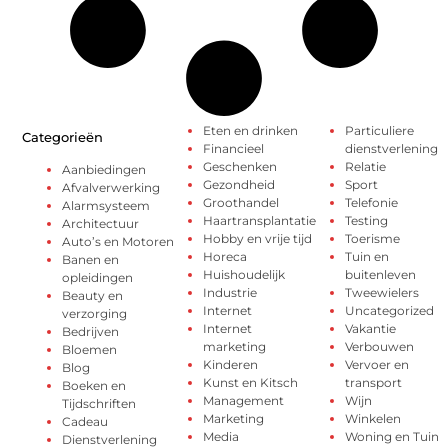
Eten en drinken
Particuliere
Categorieën
Financieel
dienstverlening
Geschenken
Relatie
Aanbiedingen
Gezondheid
Sport
Afvalverwerking
Groothandel
Telefonie
Alarmsysteem
Haartransplantatie
Testing
Architectuur
Hobby en vrije tijd
Toerisme
Auto’s en Motoren
Horeca
Tuin en
Banen en
Huishoudelijk
buitenleven
opleidingen
Industrie
Tweewielers
Beauty en
Internet
Uncategorized
verzorging
Internet
Vakantie
Bedrijven
marketing
Verbouwen
Bloemen
Kinderen
Vervoer en
Blog
Kunst en Kitsch
transport
Boeken en
Management
Wijn
Tijdschriften
Marketing
Winkelen
Cadeau
Media
Woning en Tuin
Dienstverlening