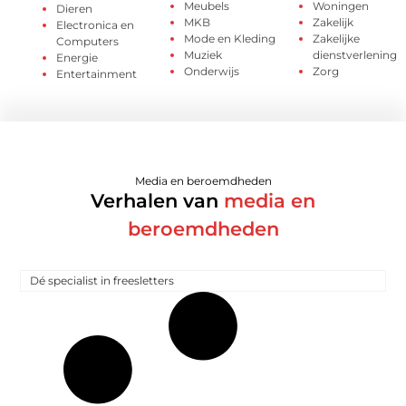
Meubels
Woningen
Dieren
MKB
Zakelijk
Electronica en
Mode en Kleding
Zakelijke
Computers
Muziek
dienstverlening
Energie
Onderwijs
Zorg
Entertainment
Media en beroemdheden
Verhalen van
media en
beroemdheden
Dé specialist in freesletters