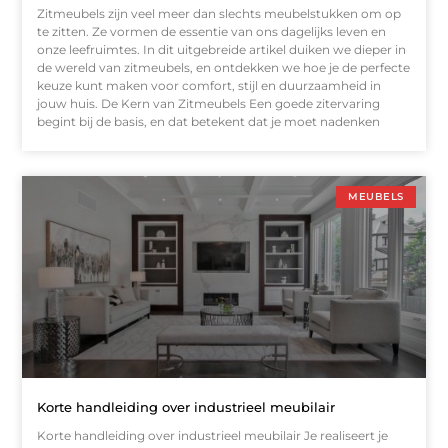
Zitmeubels zijn veel meer dan slechts meubelstukken om op
te zitten. Ze vormen de essentie van ons dagelijks leven en
onze leefruimtes. In dit uitgebreide artikel duiken we dieper in
de wereld van zitmeubels, en ontdekken we hoe je de perfecte
keuze kunt maken voor comfort, stijl en duurzaamheid in
jouw huis. De Kern van Zitmeubels Een goede zitervaring
begint bij de basis, en dat betekent dat je moet nadenken
MEUBELS
Korte handleiding over industrieel meubilair
Korte handleiding over industrieel meubilair Je realiseert je