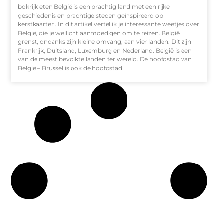
bokrijk eten België is een prachtig land met een rijke
geschiedenis en prachtige steden geïnspireerd op
kerstkaarten. In dit artikel vertel ik je interessante weetjes over
België, die je wellicht aanmoedigen om te reizen. België
grenst, ondanks zijn kleine omvang, aan vier landen. Dit zijn
Frankrijk, Duitsland, Luxemburg en Nederland. België is een
van de meest bevolkte landen ter wereld. De hoofdstad van
België – Brussel is ook de hoofdstad