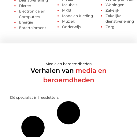
Dienstverlening
Meubels
Woningen
Dieren
MKB
Zakelijk
Electronica en
Mode en Kleding
Zakelijke
Computers
Muziek
dienstverlening
Energie
Onderwijs
Zorg
Entertainment
Media en beroemdheden
Verhalen van
media en
beroemdheden
Dé specialist in freesletters