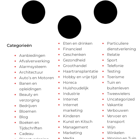
Eten en drinken
Particuliere
Categorieën
Financieel
dienstverlening
Geschenken
Relatie
Aanbiedingen
Gezondheid
Sport
Afvalverwerking
Groothandel
Telefonie
Alarmsysteem
Haartransplantatie
Testing
Architectuur
Hobby en vrije tijd
Toerisme
Auto’s en Motoren
Horeca
Tuin en
Banen en
Huishoudelijk
buitenleven
opleidingen
Industrie
Tweewielers
Beauty en
Internet
Uncategorized
verzorging
Internet
Vakantie
Bedrijven
marketing
Verbouwen
Bloemen
Kinderen
Vervoer en
Blog
Kunst en Kitsch
transport
Boeken en
Management
Wijn
Tijdschriften
Marketing
Winkelen
Cadeau
Media
Woning en Tuin