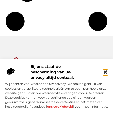
Bij ons staat de
Alles wat je nodig hebt voor een rijker dagelijks leven.
bescherming van uw
Ontdek een diverse verzameling van blogs en artikelen die je
privacy altijd centraal.
inspireren, informeren en verrijken – van praktische tips tot
Wij hechten veel waarde aan uw privacy. We maken gebruik van
bijzondere verhalen.
cookies en vergelijkbare technologieën om te begrijpen hoe u onze
website gebruikt en om waardevolle ervaringen voor u te creëren.
Bericht categorie
Deze cookies kunnen voor verschillende doeleinden worden
gebruikt, zoals gepersonaliseerde advertenties en het meten van
het sitegebruik. Raadpleeg [
ons cookiebeleid
] voor meer informatie.