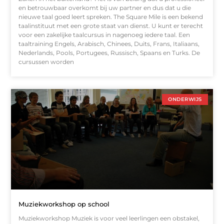
en betrouwbaar overkomt bij uw partner en dus dat u die
nieuwe taal goed leert spreken. The Square Mile is een bekend
taalinstituut met een grote staat van dienst. U kunt er terecht
voor een zakelijke taalcursus in nagenoeg iedere taal. Een
taaltraining Engels, Arabisch, Chinees, Duits, Frans, Italiaans,
Nederlands, Pools, Portugees, Russisch, Spaans en Turks. De
cursussen worden
ONDERWIJS
Muziekworkshop op school
Muziekworkshop Muziek is voor veel leerlingen een obstakel,