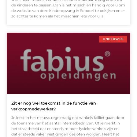
de kinderen te passen. Dan is het misschien handig voor u om
de website van deze kinderopvang in Schoorl te bekijken en er
zo achter te komen als het misschien iets voor u is
ONDERWIJS
Zit er nog wel toekomst in de functie van
verkoopmedewerker?
Je leest in het nieuws regelmatig dat winkels failliet gaan door
de toename van het aantal internetbedrijven. Of je merkt in
het straatbeeld dat er steeds minder fysieke winkels zijn en
dat er steeds vaker vestigingen gesloten worden. Heeft het