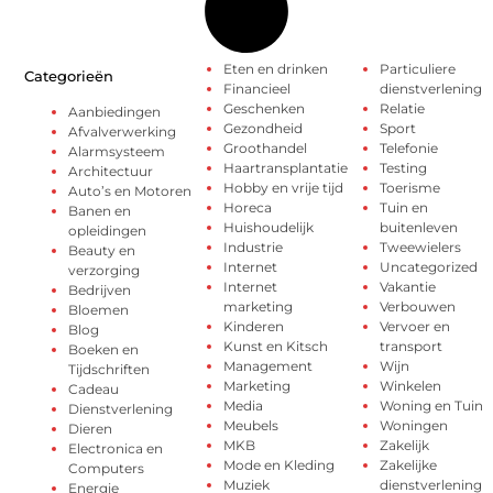
Eten en drinken
Particuliere
Categorieën
Financieel
dienstverlening
Geschenken
Relatie
Aanbiedingen
Gezondheid
Sport
Afvalverwerking
Groothandel
Telefonie
Alarmsysteem
Haartransplantatie
Testing
Architectuur
Hobby en vrije tijd
Toerisme
Auto’s en Motoren
Horeca
Tuin en
Banen en
Huishoudelijk
buitenleven
opleidingen
Industrie
Tweewielers
Beauty en
Internet
Uncategorized
verzorging
Internet
Vakantie
Bedrijven
marketing
Verbouwen
Bloemen
Kinderen
Vervoer en
Blog
Kunst en Kitsch
transport
Boeken en
Management
Wijn
Tijdschriften
Marketing
Winkelen
Cadeau
Media
Woning en Tuin
Dienstverlening
Meubels
Woningen
Dieren
MKB
Zakelijk
Electronica en
Mode en Kleding
Zakelijke
Computers
Muziek
dienstverlening
Energie