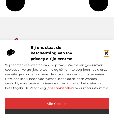
Bij ons staat de
Alles wat je nodig hebt voor een rijker dagelijks leven.
bescherming van uw
Ontdek een diverse verzameling van blogs en artikelen die je
privacy altijd centraal.
inspireren, informeren en verrijken – van praktische tips tot
Wij hechten veel waarde aan uw privacy. We maken gebruik van
bijzondere verhalen.
cookies en vergelijkbare technologieën om te begrijpen hoe u onze
website gebruikt en om waardevolle ervaringen voor u te creëren.
Bericht categorie
Deze cookies kunnen voor verschillende doeleinden worden
gebruikt, zoals gepersonaliseerde advertenties en het meten van
het sitegebruik. Raadpleeg [
ons cookiebeleid
] voor meer informatie.
Onze informatie
Alle Cookies
Linkjes kopen: verleidelijke shortcut of risicovolle valkuil?
Extra geld verdienen: slimme bijverdiensten voor de moderne Nederlander