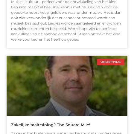
Muziek, cultuur… perfect voor de ontwikkeling van het kind
Een kind maakt al heel snel kennis met muziek. Van voor de
geboorte hoort het al geluiden, waaronder muziek. Het is dan
ook niet verwonderlijk dat er aandacht besteed wordt aan
muziek basisschool. Liedjes worden aangeleerd en er worden
muziekinstrumenten bespeeld. Workshops zijn de perfecte
aanvulling van dit aanbod op school. Stilaan ontdekt het kind
welke voorkeuren het heeft op gebied
ONDERWIJS
Zakelijke taaltraining? The Square Mile!
Zaken in het buitenland? Het is van belang dat u professioneel